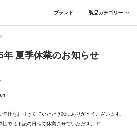
ブランド
製品カテゴリー
せ
転車
ュース
自転車パーツ
プレスリリース
アクセサリー
ブログ
ムー
アパ
25年 夏季休業のお知らせ
せ
.04
り弊社をお引き立ていただき誠にありがとうございます。
弊社では下記の日程で休業させていただきます。