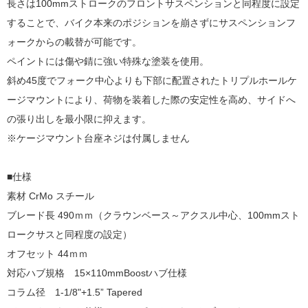
長さは100mmストロークのフロントサスペンションと同程度に設定
することで、バイク本来のポジションを崩さずにサスペンションフ
ォークからの載替が可能です。
ペイントには傷や錆に強い特殊な塗装を使用。
斜め45度でフォーク中心よりも下部に配置されたトリプルホールケ
ージマウントにより、荷物を装着した際の安定性を高め、サイドへ
の張り出しを最小限に抑えます。
※ケージマウント台座ネジは付属しません
■仕様
素材 CrMo スチール
ブレード長 490ｍｍ（クラウンベース～アクスル中心、100mmスト
ロークサスと同程度の設定）
オフセット 44ｍｍ
対応ハブ規格 15×110mmBoostハブ仕様
コラム径 1-1/8"+1.5” Tapered