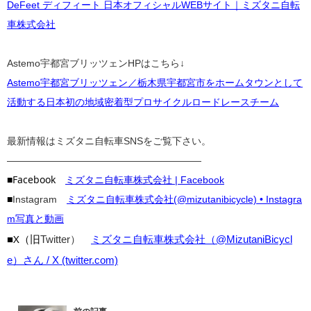
DeFeet ディフィート 日本オフィシャルWEBサイト｜ミズタニ自転
車株式会社
Astemo宇都宮ブリッツェンHPはこちら↓
Astemo宇都宮ブリッツェン／栃木県宇都宮市をホームタウンとして
活動する日本初の地域密着型プロサイクルロードレースチーム
最新情報はミズタニ自転車SNSをご覧下さい。
————————————————————
■Facebook
ミズタニ自転車株式会社 | Facebook
■
Instagram
ミズタニ自転車株式会社(@mizutanibicycle) • Instagra
m写真と動画
■X（旧
Twitter）
ミズタニ自転車株式会社（@MizutaniBicycl
e）さん / X (twitter.com)