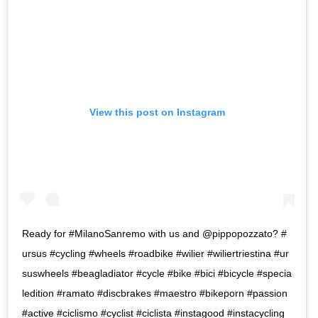
View this post on Instagram
Ready for #MilanoSanremo with us and @pippopozzato? #
ursus #cycling #wheels #roadbike #wilier #wiliertriestina #ur
suswheels #beagladiator #cycle #bike #bici #bicycle #specia
ledition #ramato #discbrakes #maestro #bikeporn #passion
#active #ciclismo #cyclist #ciclista #instagood #instacycling