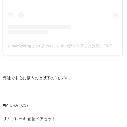
UrsusCyclingさん(@ursuscycling)がシェアした投稿
-
2019年 1月月10日午前1時50分PST
弊社で中心に扱うのは以下の6モデル。
■MIURA TC37
リムブレーキ 前後ペアセット