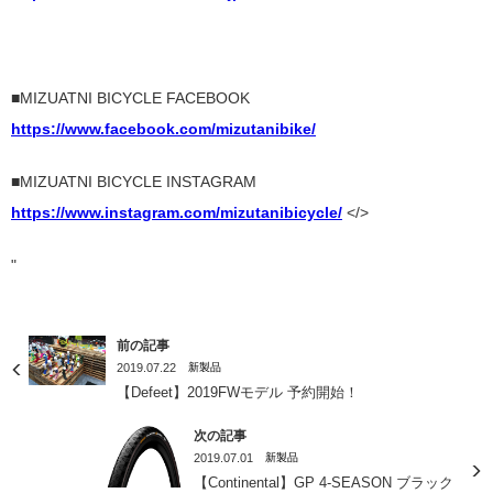
■MIZUATNI BICYCLE FACEBOOK
https://www.facebook.com/mizutanibike/
■MIZUATNI BICYCLE INSTAGRAM
https://www.instagram.com/mizutanibicycle/
</>
"
前の記事
2019.07.22
新製品
【Defeet】2019FWモデル 予約開始！
次の記事
2019.07.01
新製品
【Continental】GP 4-SEASON ブラック