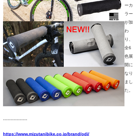
ーカ
ラー
が加
わ
り、
全6
色展
開に
なり
まし
た。
----------------
https://www.mizutanibike.co.jp/brand/odi/