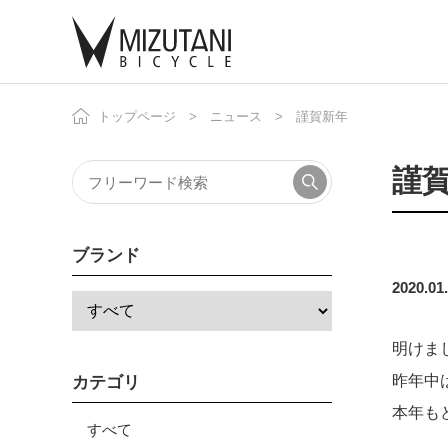
トップページ
ニュース
謹賀新年
自
ニ
謹
ブランド
2020.01
明けま
昨年中
カテゴリ
本年も
すべて