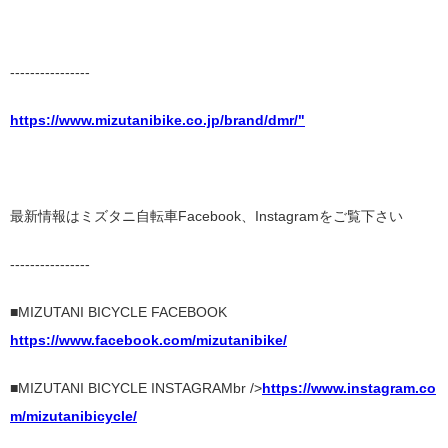
----------------
https://www.mizutanibike.co.jp/brand/dmr/"
最新情報はミズタニ自転車Facebook、Instagramをご覧下さい
----------------
■MIZUTANI BICYCLE FACEBOOK
https://www.facebook.com/mizutanibike/
■MIZUTANI BICYCLE INSTAGRAMbr />
https://www.instagram.co
m/mizutanibicycle/