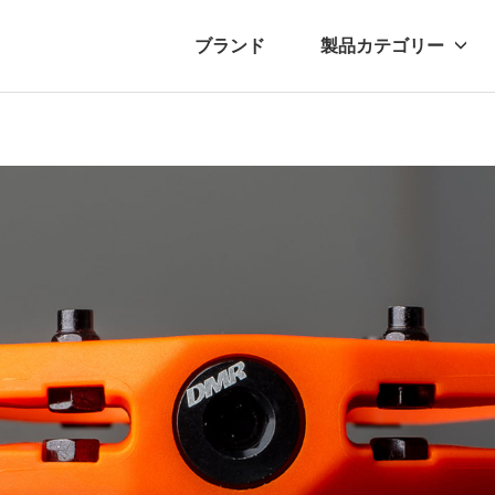
ブランド
製品カテゴリー
転車
ュース
自転車パーツ
プレスリリース
アクセサリー
ブログ
ムー
アパ