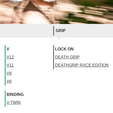
GRIP
V
LOCK ON
V12
DEATH GRIP
V11
DEATHGRIP RACE EDITION
V8
V6
BINDING
V-TWIN