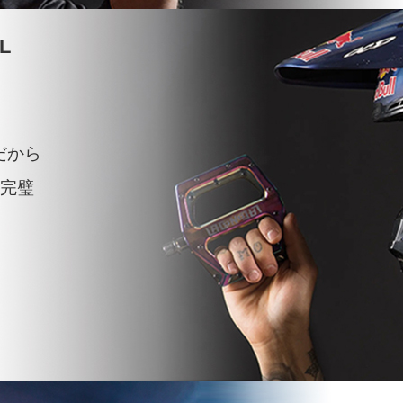
L
だから
.完璧