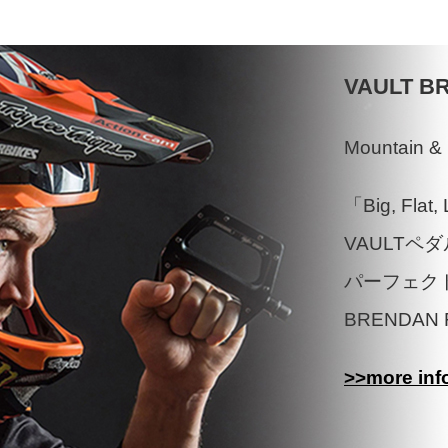
VAULT B
Mountain & 
「Big, Flat,
VAULTペ
パーフェク
BRENDAN 
>>more inf