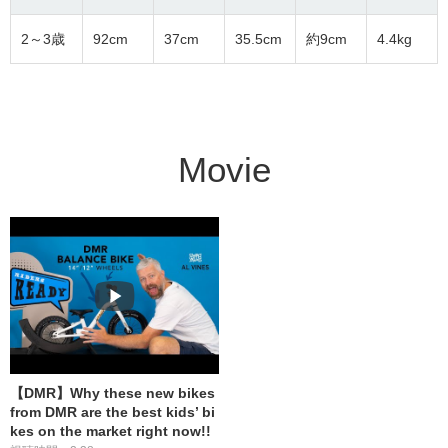
2～3歳
92cm
37cm
35.5cm
約9cm
4.4kg
Movie
【DMR】Why these new bikes
from DMR are the best kids’ bi
kes on the market right now!!