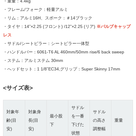
・重量：4.4kg
・フレーム/フォーク：軽量アルミ
・リム：アルミ16H、スポーク：＃14ブラック
・タイヤ：14”×2.25 (フロント) /12”×2.25 (リア)
※バルブキャップ
レス
・サドル/シートピラー：シートピラー一体型
・ハンドルバー：6061-T6 AL 460mm/50mm rise/6 back sweep
・ステム：アルミステム 30mm
・へッドセット：1 1/8”EC34,グリップ：Super Skinny 17mm
<サイズ表>
サドル
対象年
対象身
サドル
最小股
を一番
齢(目
長(目
の高さ
重量
下
下げた
安)
安)
調整幅
状態