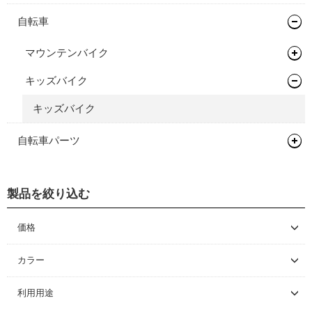
自転車
マウンテンバイク
キッズバイク
フレーム
キッズバイク
自転車パーツ
サドル/シートポスト
製品を絞り込む
ハンドル/ステム
サドル
ペダル
フラットバー
価格
～ \5,000
タイヤ/チューブ/シーラント
ステム
フラットペダル
カラー
\5,001 ～ 10,000
グリップ/バーテープ
ビンディングペダル
MTBタイヤ（クリンチャー）
利用用途
\10,001 ～ 20,000
グリップ