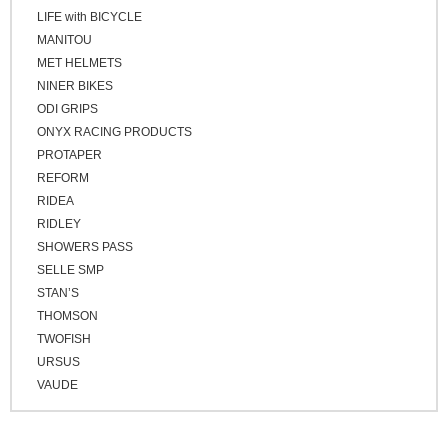
LIFE with BICYCLE
MANITOU
MET HELMETS
NINER BIKES
ODI GRIPS
ONYX RACING PRODUCTS
PROTAPER
REFORM
RIDEA
RIDLEY
SHOWERS PASS
SELLE SMP
STAN’S
THOMSON
TWOFISH
URSUS
VAUDE