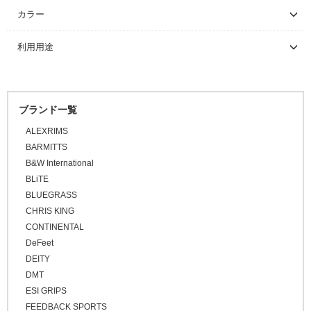
～ \5,000
カラー
\5,001 ～ 10,000
利用用途
\10,001 ～ 20,000
\20,001 ～ 30,000
\30,001 ～ 50,000
ブランド一覧
\50,001 ～
ALEXRIMS
BARMITTS
B&W International
BLiTE
BLUEGRASS
CHRIS KING
CONTINENTAL
DeFeet
DEITY
DMT
ESI GRIPS
FEEDBACK SPORTS