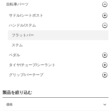
マウンテンバイク
自転車パーツ
キッズバイク
フレーム
サドル/シートポスト
キッズバイク
ハンドル/ステム
サドル
フラットバー
ステム
ペダル
タイヤ/チューブ/シーラント
フラットペダル
グリップ/バーテープ
ビンディングペダル
MTBタイヤ（クリンチャー）
グリップ
製品を絞り込む
価格