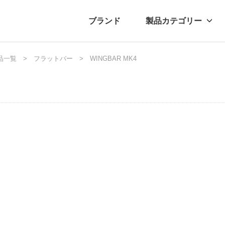
ブランド
製品カテゴリー
転車
品一覧
ュース
フラットバー
自転車パーツ
プレスリリース
WINGBAR MK4
アクセサリー
ブログ
ムー
アパ