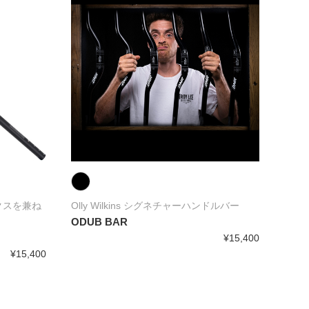
長年
成
BLA
クスを兼ね
Olly Wilkins シグネチャーハンドルバー
ODUB BAR
¥15,400
¥15,400