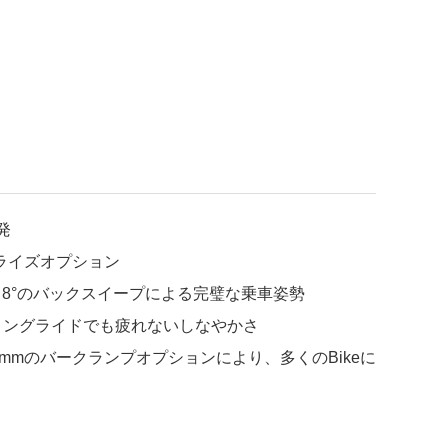
開発
つのライズオプション
と8°のバックスイープによる完璧な乗車姿勢
ロングライドでも疲れないしなやかさ
.8mmのバークランプオプションにより、多くのBikeに