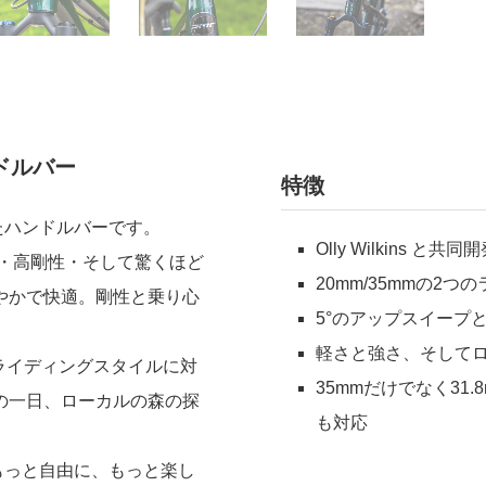
ドルバー
特徴
されたハンドルバーです。
Olly Wilkins と共同
・高剛性・そして驚くほど
20mm/35mmの2
やかで快適。
剛性と乗り心
5°のアップスイープ
軽さと強さ、そして
なライディングスタイルに対
35mmだけでなく31
の一日、ローカルの森の探
も対応
をもっと自由に、もっと楽し