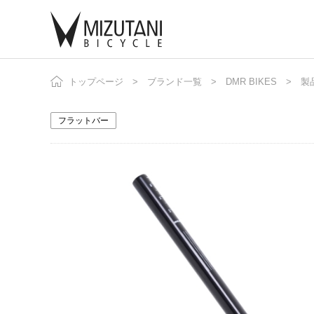
トップページ
ブランド一覧
DMR BIKES
自
製
ニ
フラットバー