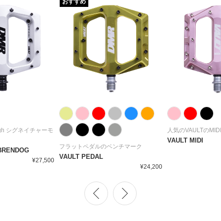
おすすめ
clough シグネイチャーモ
人気のVAULTのMI
VAULT MIDI
フラットペダルのベンチマーク
 BRENDOG
VAULT PEDAL
¥27,500
¥24,200