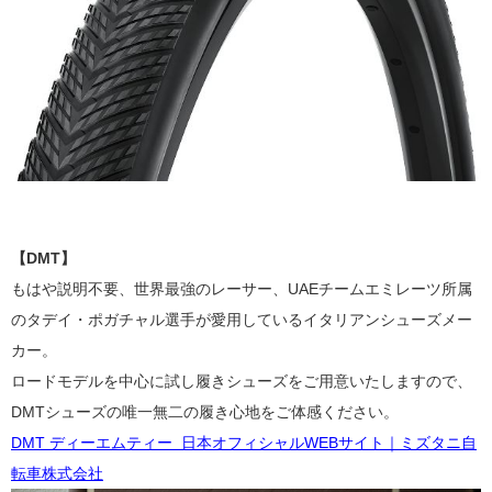
【DMT】
もはや説明不要、世界最強のレーサー、UAEチームエミレーツ所属
の
タデイ・ポガチャル
選手が愛用しているイタリアンシューズメー
カー。
ロードモデルを中心に試し履きシューズをご用意いたしますので、
DMTシューズ
の唯一無二の履き心地をご体感ください。
DMT ディーエムティー 日本オフィシャルWEBサイト｜ミズタニ自
転車株式会社