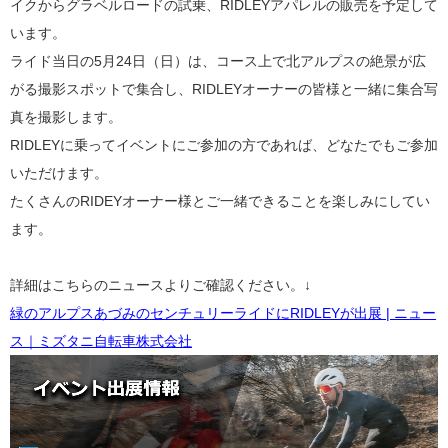
イクからグラベルロードの試乗、RIDLEYアパレルの販売を予定して
います。
ライド当日の5月24日（日）は、コース上で
北アルプスの絶景が広
がる撮影スポットで
集合し、RIDLEYオーナーの皆様と一緒に集合写
真を撮影します。
RIDLEYに乗ってイベントにご参加の方であれば、どなたでもご参加
いただけます。
たくさんの
RIDEYオーナー様とご一緒できることを楽しみにしてい
ます。
詳細はこちらのニュースよりご確認ください。↓
緑のアルプスあづみのセンチュリーライドにRIDLEYが出展 | ニュー
ス｜ミズタニ自転車株式会社