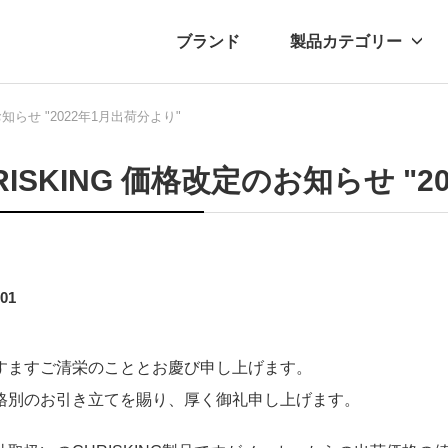
ブランド
製品カテゴリー
お知らせ "2022年1月出荷分より"
転車
ュース
自転車パーツ
プレスリリース
アクセサリー
ブログ
ムー
アパ
RISKING 価格改定のお知らせ "
.01
すますご清栄のこととお慶び申し上げます。
格別のお引き立てを賜り、厚く御礼申し上げます。