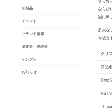
さて弊
新製品
ならび
誠に申
イベント
多大な
ブランド情報
今後と
試乗会・体験会
クリス
インプレ
商品
お知らせ
DropS
NoThr
Threa