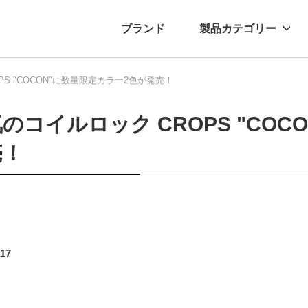
ブランド
製品カテゴリー
PS "COCON"に数量限定カラー2色が発売！
転車
ュース
自転車パーツ
プレスリリース
アクセサリー
ブログ
ムー
アパ
のコイルロック CROPS "CO
売！
.17