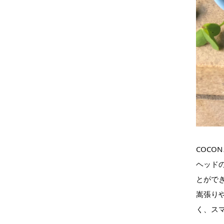
COCO
ヘッド
とがで
嵩張り
く、ス