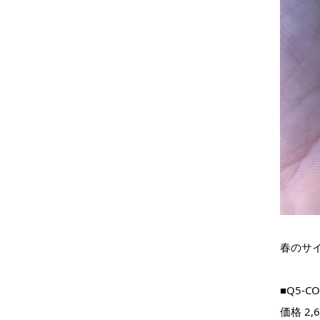
春のサ
■Q5-C
価格 2,