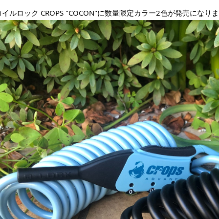
イルロック CROPS "COCON"に数量限定カラー2色が発売になり