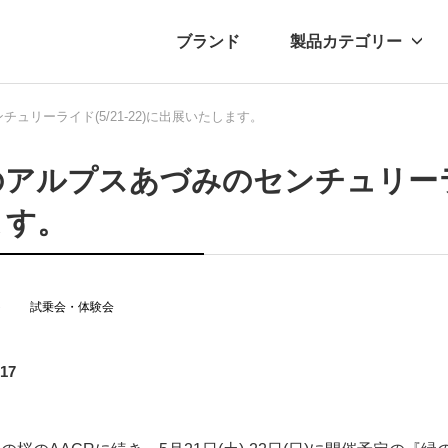
ブランド
製品カテゴリー
ュリーライド(5/21-22)に出展いたします。
転車
ュース
自転車パーツ
プレスリリース
アクセサリー
ブログ
ムー
アパ
アルプスあづみのセンチュリーライド
ます。
ト
試乗会・体験会
.17