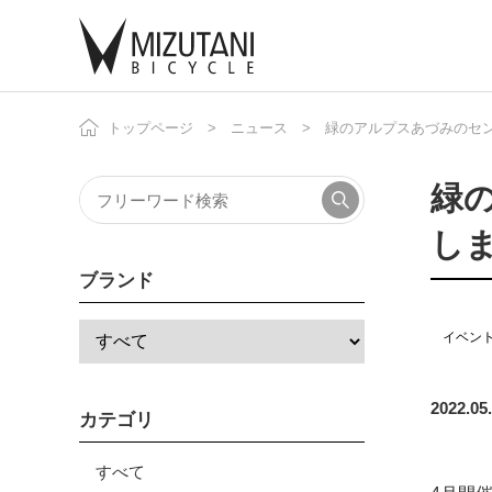
トップページ
ニュース
緑のアルプスあづみのセンチ
自
ニ
緑の
し
ブランド
イベン
2022.05
カテゴリ
すべて