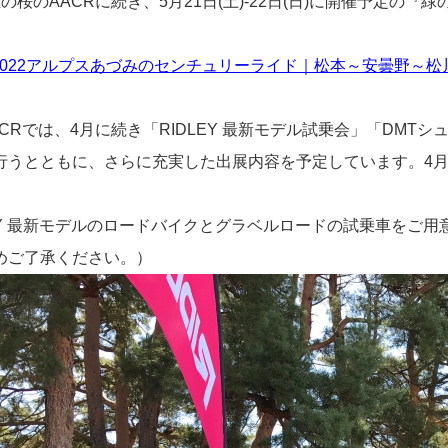
催の桜のAACRに続き、5月21日(土)-22日(日)に開催予定
。
R2022アルプスあづみのセンチュリーライド｜松本～安曇野～
ACRでは、4月に続き「RIDLEY 最新モデル試乗会」「DMT
行うとともに、さらに充実した出展内容を予定しています。4
LEY 最新モデルのロードバイクとグラベルロードの試乗車をご
めご了承ください。）