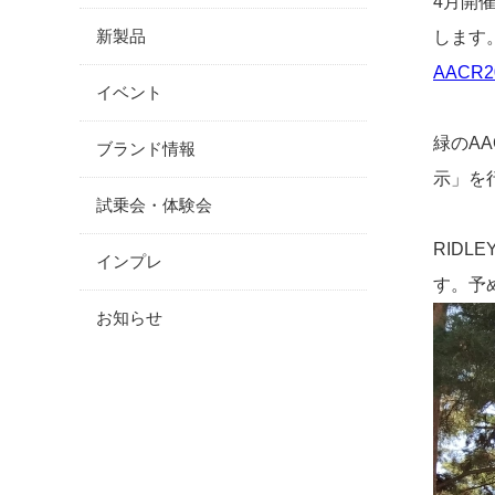
4月開
新製品
します
AAC
イベント
緑のA
ブランド情報
示」を
試乗会・体験会
RID
インプレ
す。予
お知らせ