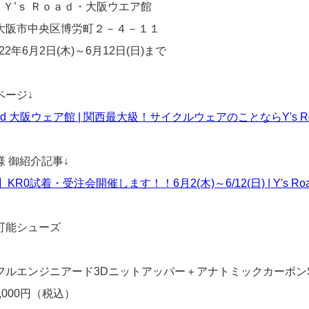
: Ｙ’ｓ Ｒｏａｄ・大阪ウエア館
大阪市中央区博労町２－４－１１
022年6月2日(木)～6月12日(日)まで
ページ↓
Road 大阪ウェア館 | 関西最大級！サイクルウェアのことならY's Roa
様 御紹介記事↓
KR0試着・受注会開催します！！6月2(木)～6/12(日) | Y's Road 
可能シューズ
』
フルエンジニアード3Dニットアッパー＋アナトミックカーボン
9,000円（税込）