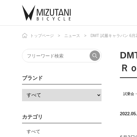
トップページ
ニュース
DMT 試履キャラバン 6月2
自
ニ
DM
Ｒ
ブランド
試乗会
2022.05
カテゴリ
すべて