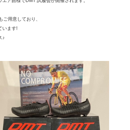
阪ウエア館様でDMT 試履会が開催されます。
もご用意しており、
います!
ス♪