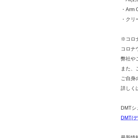
・Arm C
・クリー
※コロ
コロナ
弊社や
また、
ご自身
詳しく
DMT
DMT(デ
最新情報