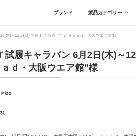
ブランド
製品カテゴリー
日(木)～12日(日) 開催！ 大阪府 ”Ｙ’ｓ Ｒｏａｄ・大阪ウエア館”様
転車
ュース
自転車パーツ
プレスリリース
アクセサリー
ブログ
ムー
アパ
T 試履キャラバン 6月2日(木)～12
ｏａｄ・大阪ウエア館”様
・体験会
.31