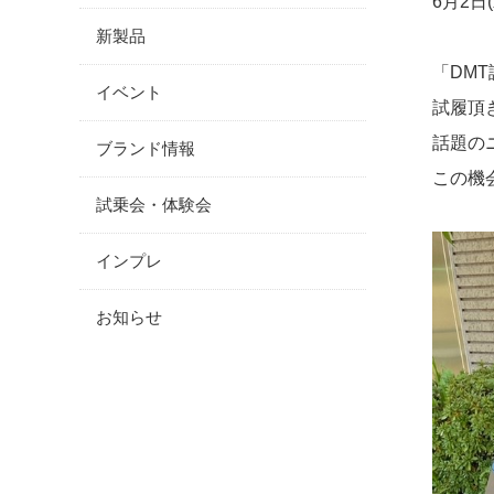
6月2日
新製品
「DM
イベント
試履頂
話題の
ブランド情報
この機
試乗会・体験会
インプレ
お知らせ