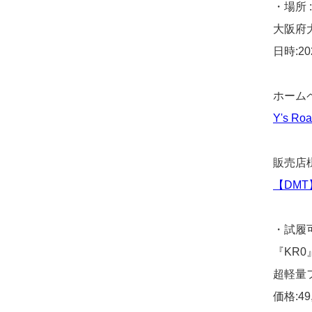
・場所 
大阪府
日時:2
ホーム
Y's 
販売店
【DMT】
・試履
『KR0
超軽量
価格:4