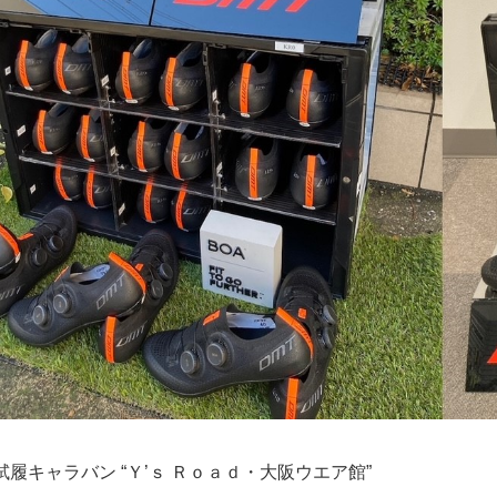
 試履キャラバン “Ｙ’ｓ Ｒｏａｄ・大阪ウエア館”