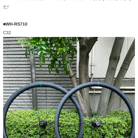
た!
■WH-RS710
C32