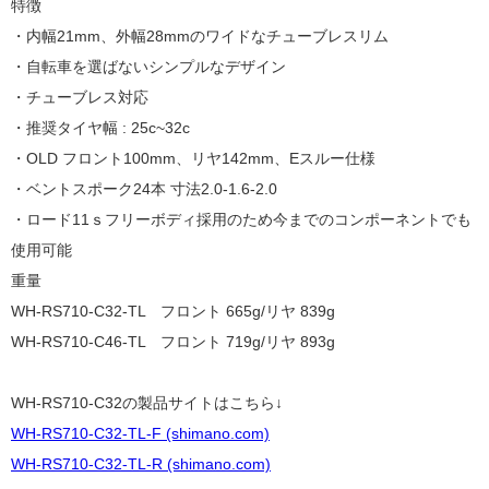
特徴
・内幅21mm、外幅28mmの
ワイドなチューブレスリム
・自転車を選ばないシンプルなデザイン
・チューブレス対応
・推奨タイヤ幅 : 25c~32c
・OLD フロント100mm、リヤ142mm、
Eスルー仕様
・ベントスポーク24本 寸法2.0-1.6-2.0
・ロード11ｓフリーボディ採用のため
今までのコンポーネントでも
使用可能
重量
WH-RS710-C32-TL フロント 665g/リヤ 839g
WH-RS710-C46-TL フロント 719g/リヤ 893g
WH-RS710-C32の製品サイトはこちら↓
WH-RS710-C32-TL-F (shimano.com)
WH-RS710-C32-TL-R (shimano.com)