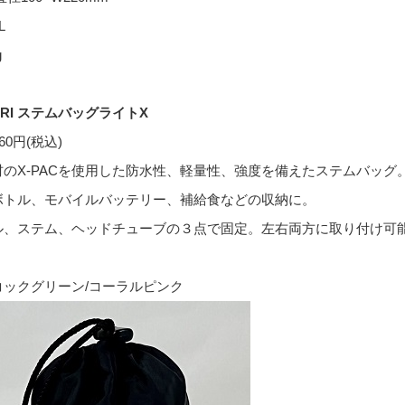
L
g
RI
ステムバッグライト
X
60
円
(
税込
)
材の
X-PAC
を使用した防水性、軽量性、強度を備えたステムバッグ
ボトル、モバイルバッテリー、補給食などの収納に。
ル、ステム、ヘッドチューブの３点で固定。左右両方に取り付け可
コックグリーン
/
コーラルピンク