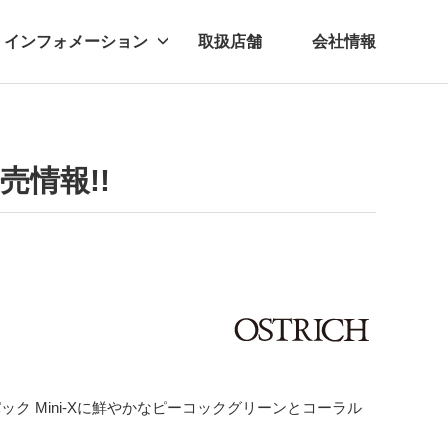
インフォメーション
取扱店舗
会社情報
ビー
レル
売情報!!
パック
Mini-X
に
鮮
やかなピーコックグリーンとコーラル