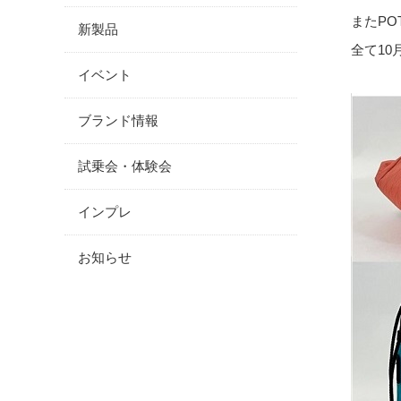
また
PO
新製品
全て
10
イベント
ブランド情報
試乗会・体験会
インプレ
お知らせ