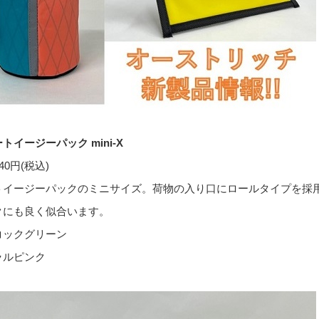
ートイージーパック
mini-X
240
円
(
税込
)
トイージーパックのミニサイズ。
荷物の入り口にロールタイプを採
クにも良く似合います。
コックグリーン
ラルピンク