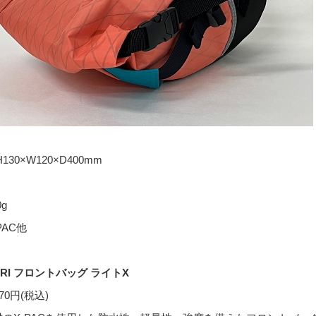
130
×
W120
×
D400mm
0g
PAC
他
RI
フロントバッグ ライト
X
170
円
(
税込
)