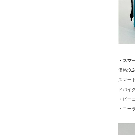
・スマ
価格
:9,
スマー
ドバイ
・ピー
・コー