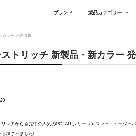
ブランド
製品カテゴリー
カラー 発売情報!!
転車
ュース
自転車パーツ
プレスリリース
アクセサリー
ブログ
ムー
アパ
ストリッチ 新製品・新カラー 発
.29
トリッチから発売中の
人気の
POTARI
シリーズやスマートイージー
が
追加されました
!