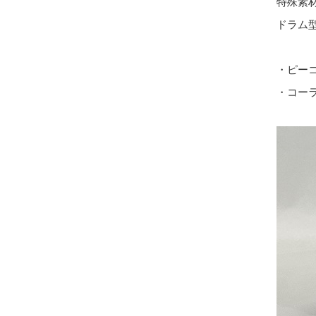
特殊素
ドラム
・ピー
・コー