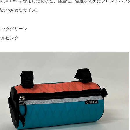
材の
X-PAC
を使用した防水性、軽量性、強度を備えたフロントバッ
型の小さめなサイズ。
コックグリーン
ラルピンク