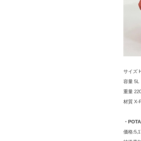
サイズ
H
容量
5L
重量
22
材質
X-
・
POTA
価格
:5,