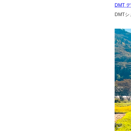
DMT 
DMT