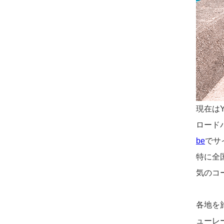
現在は
ロード
be
でサ
特に全
気のコ
各地を
ューレ