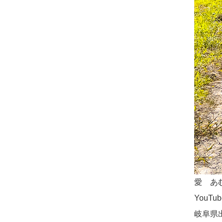
愛 あ
YouTu
岐阜県