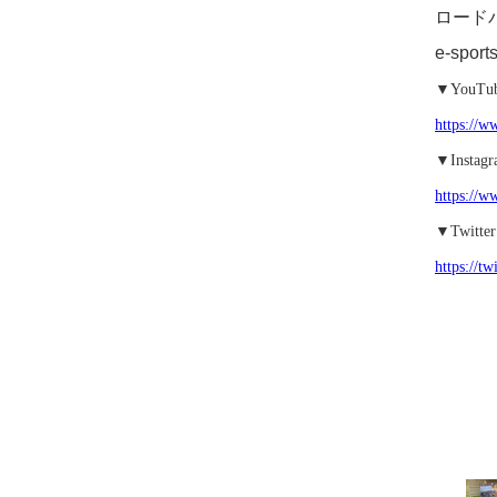
ロードバ
e-spo
▼
YouTu
https://
▼
Instag
https://
▼
Twitter
https://t