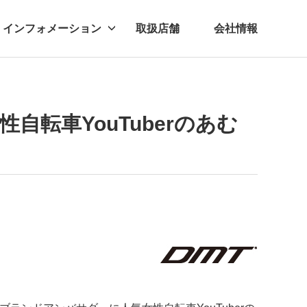
インフォメーション
取扱店舗
会社情報
ビー
レル
自転車YouTuberのあむ