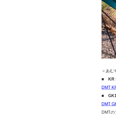
＜あむ
■
KR
DMT K
■
GK
DMT G
DMT