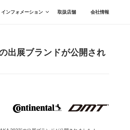
インフォメーション
取扱店舗
会社情報
ビー
レル
2023"の出展ブランドが公開され