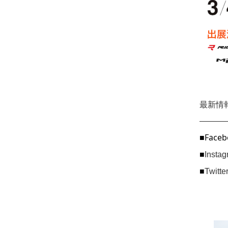
最新情
———
■Faceb
■
Inst
■
Twitt