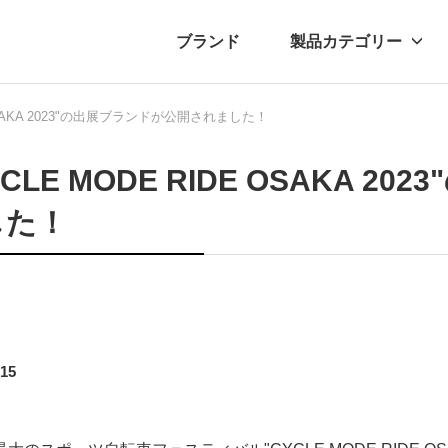
ブランド
製品カテゴリー
E OSAKA 2023"の出展ブランドが公開されました！
転車
ュース
自転車パーツ
プレスリリース
アクセサリー
ブログ
ムー
アパ
YCLE MODE RIDE OSAKA 
した！
ト
.15