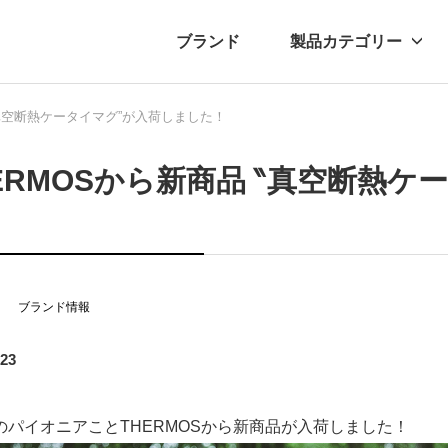
ブランド
製品カテゴリー
‶真空断熱ケータイマグ”が入荷しました！
転車
ュース
自転車パーツ
プレスリリース
アクセサリー
ブログ
ムー
アパ
ERMOSから新商品 ‶真空断熱
！
ブランド情報
.23
のパイオニアことTHERMOSから新商品が入荷しました！