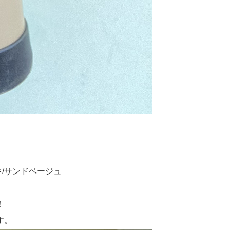
キ/サンドベージュ
！
す。