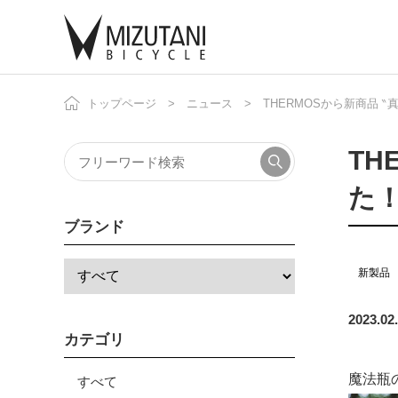
トップページ
ニュース
THERMOSから新商品 
自
ニ
TH
た
ブランド
新製品
2023.02
カテゴリ
魔法瓶
すべて