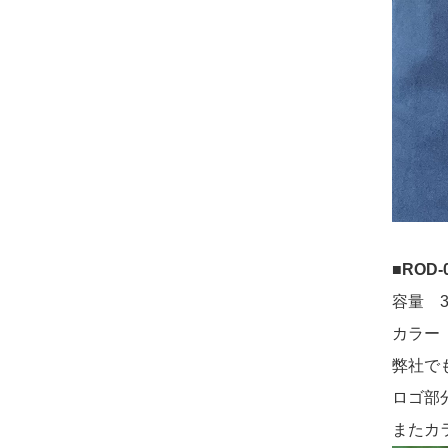
■
ROD
容量 3
カラー
弊社で
ロゴ部
またカ