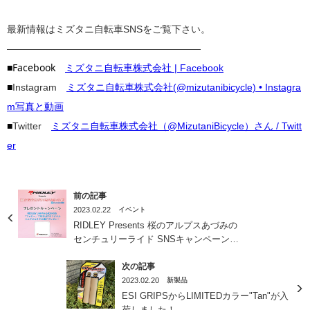
最新情報はミズタニ自転車SNSをご覧下さい。
————————————————————
■Facebook
ミズタニ自転車株式会社 | Facebook
■
Instagram
ミズタニ自転車株式会社(@mizutanibicycle) • Instagra
m写真と動画
■
Twitter
ミズタニ自転車株式会社（@MizutaniBicycle）さん / Twitt
er
前の記事
2023.02.22
イベント
RIDLEY Presents 桜のアルプスあづみの
センチュリーライド SNSキャンペーン開
催
次の記事
2023.02.20
新製品
ESI GRIPSからLIMITEDカラー"Tan"が入
荷しました！