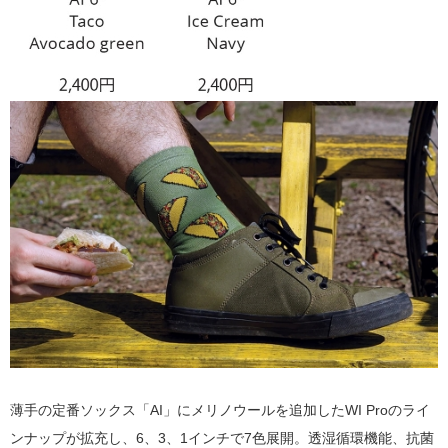
薄手の定番ソックス「AI」にメリノウールを追加したWI Proのライ
ンナップが拡充し、6、3、1インチで7色展開。透湿循環機能、抗菌