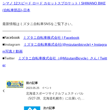
シマノ 12スピード ロード カセットスプロケット | SHIMANO BIKE
(自転車部品)-日本
最新情報はミズタニ自転車SNSをご覧下さい。
————————————————————
■Facebook
ミズタニ自転車株式会社 | Facebook
■
Instagram
ミズタニ自転車株式会社(@mizutanibicycle) • Instagra
m写真と動画
■
Twitter
ミズタニ自転車株式会社（@MizutaniBicycle）さん / Twitt
er
前の記事
2023.05.25
イベント
北海道スポーツサイクルフェスティバル
（5/27-28、北海道札幌市）に出展いたし
ます！
次の記事