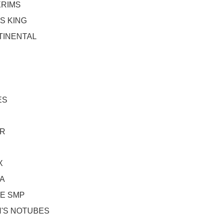
RIMS
S KING
INENTAL
ES
R
X
A
E SMP
'S NOTUBES