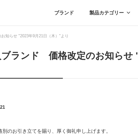
ブランド
製品カテゴリー
知らせ "2023年9月21日（木）"より
転車
ュース
自転車パーツ
プレスリリース
アクセサリー
ブログ
ムー
アパ
ブランド 価格改定のお知らせ "2
.21
格別のお引き立てを賜り、厚く御礼申し上げます。