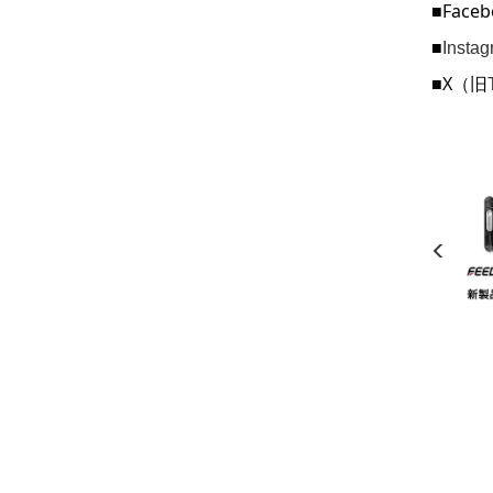
■Faceb
■
Inst
■X（旧