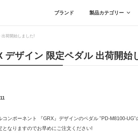
ブランド
製品カテゴリー
ル 出荷開始しました!
転車
ュース
自転車パーツ
プレスリリース
アクセサリー
ブログ
ムー
アパ
X デザイン 限定ペダル 出荷開始
.11
コンポーネント 『GRX』デザインのペダル "PD-M8100-U
定となりますのでお早めにご注文ください!