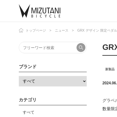
トップページ
ニュース
GRX デザイン 限定ペダ
自
ニ
GR
ブランド
新製品
2024.06
カテゴリ
グラベル
数量限
すべて