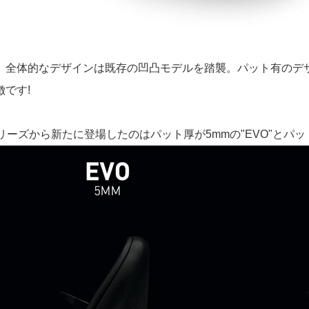
、全体的なデザインは既存の凹凸モデルを踏襲。パット有のデ
徴です!
リーズから新たに登場したのはパット厚が5mmの"EVO"とパット厚1