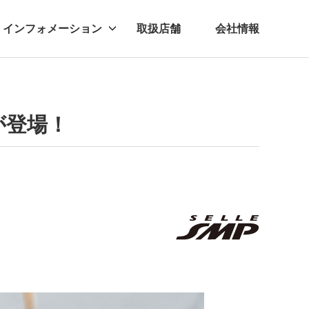
インフォメーション
取扱店舗
会社情報
ビー
レル
」が登場！
。