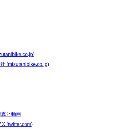
bike.co.jp)
tanibike.co.jp)
am写真と動画
witter.com)