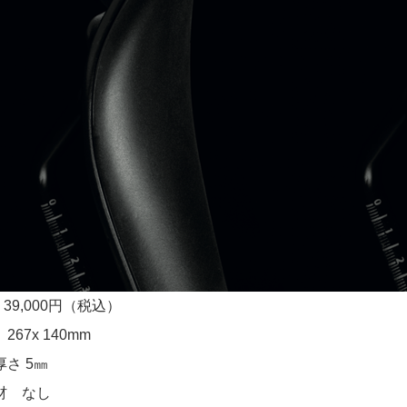
39,000円（税込）
67x 140mm
さ 5㎜
材 なし