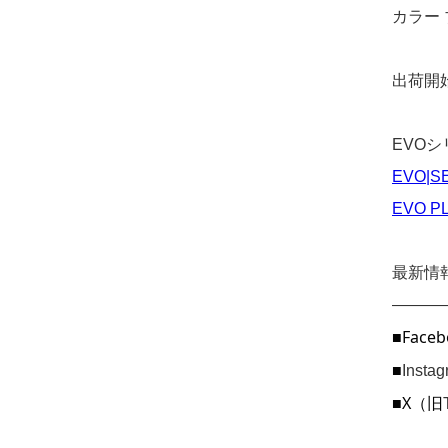
カラー
出荷開始
EVO
EVO|S
EVO P
最新情
———
■Faceb
■
Inst
■X（旧