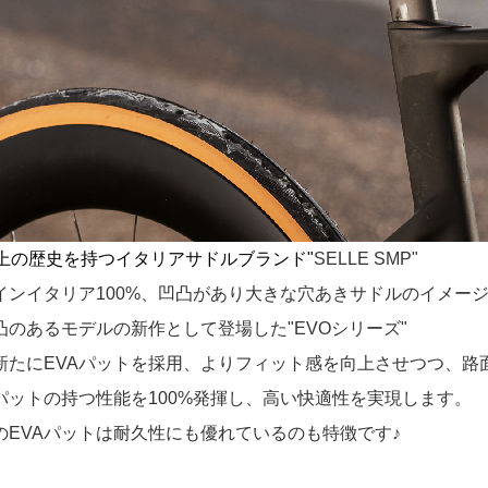
以上の歴史を持つイタリアサドルブランド"
SELLE SMP"
インイタリア100%、凹凸があり大きな穴あきサドルのイメー
凸のあるモデルの新作として登場した"EVOシリーズ"
新たにEVAパットを採用、よりフィット感を向上させつつ、路
パットの持つ性能を100%発揮し、高い快適性を実現します。
のEVAパットは耐久性にも優れているのも特徴です♪