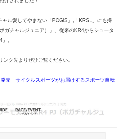
」が紹介されました！
チャル愛してやまない「
POGIS
」,「
KRSL
」にも採
J（ポガチャルジュニア）」、従来の
KR4
からシュータ
4」。
下記リンク先よりぜひご覧ください。
）」発売｜サイクルスポーツがお届けするスポーツ自転