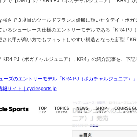
アで【DMT】の「KR4 PJ（ポガチャルジュニア） , KR4
な強さで３度目のツールドフランス優勝に輝いたタデイ・ポガ
ているシューレース仕様のエントリーモデルである
「KR4 P
更され甲が高い方でもフィットしやすい構造となった新型「KR
「KR4 PJ（ポガチャルジュニア） , KR4」の紹介記事を、
シューズのエントリーモデル「KR4 PJ（ポガチャルジュニア
サイト｜cyclesports.jp