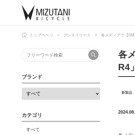
トップページ
プレスリリース
各メディアで【DMT
自
ニ
各メ
R
ブランド
新製品
2024.08
カテゴリ
すべて