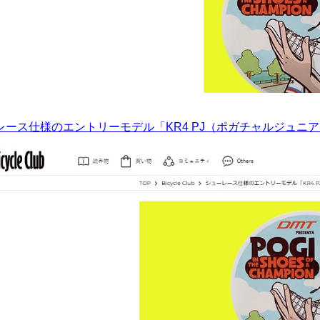
ース仕様のエントリーモデル「KR4 PJ（ポガチャルジュニア）」登場｜DMT 