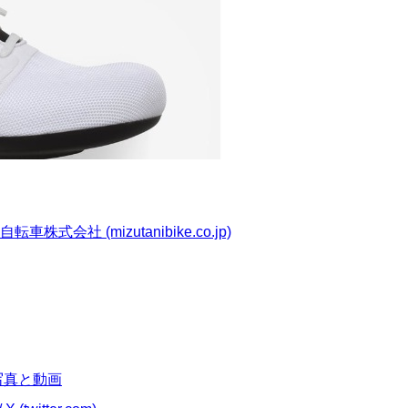
社 (mizutanibike.co.jp)
am写真と動画