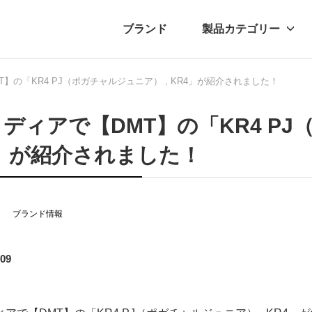
ブランド
製品カテゴリー
】の「KR4 PJ（ポガチャルジュニア） , KR4」が紹介されました！
転車
ュース
自転車パーツ
プレスリリース
アクセサリー
ブログ
ムー
アパ
ディアで【DMT】の「KR4 PJ
4」が紹介されました！
ブランド情報
.09