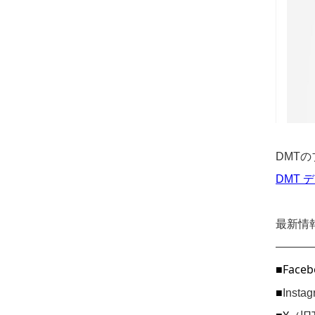
DMT
DMT 
最新情
———
■Faceb
■
Inst