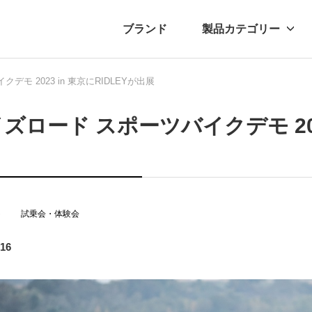
ブランド
製品カテゴリー
モ 2023 in 東京にRIDLEYが出展
転車
ュース
自転車パーツ
プレスリリース
アクセサリー
ブログ
ムー
アパ
ズロード スポーツバイクデモ 2023
ト
試乗会・体験会
.16