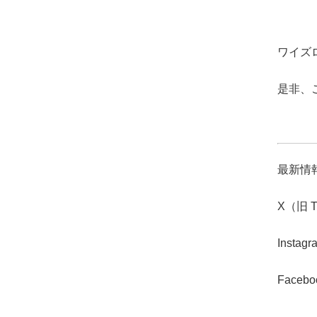
ワイズロ
是非、
最新情報
X（旧 T
Instag
Faceb