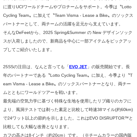
に渡りUCIワールドチームやプロチームをサポート。今季は〝Lotto
Cycling Team〟に加えて〝Team Visma - Lease a Bike〟のソックス
パートナーとして、両チームの活躍を足元から支えています。
そんなDeFeetから、2025 Spring&Summer の New デザインソック
スが入荷しましたので、新商品
を中心に一部アイテムをピックアッ
プしてご紹介いたします。
25SSの注目は、なんと言っても「
EVO JET
」の販売開始です。長
年のパートナーである〝Lotto Cycling Team〟に加え、今季より〝T
eam Visma - Lease a Bike〟のソックスパートナーとなり、両チー
ムとともにワールドツアーを戦います。
最先端の空気力学に基づく特殊な生地を使用したリブ織りのカフに
より、風洞テストでは剃った素足と比較して時速38マイル(約60km)
で24ワット以上の節約を示しました。これはEVO DISRUPTOR™と
比較しても大幅な改善となります。
カフの高さは8インチ（約20cm）です。（
※チームカラーの国内販