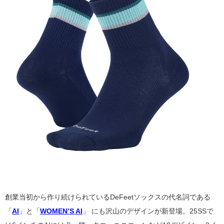
創業当初から作り続けられているDeFeetソックスの代名詞である
「
AI
」と「
WOMEN’S AI
」
にも沢山のデザインが新登場。25SSで