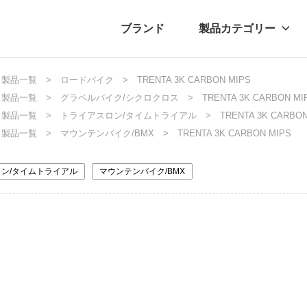
ブランド
製品カテゴリー
転車
ュース
製品一覧
自転車パーツ
ロードバイク
プレスリリース
TRENTA 3K CARBON MIPS
アクセサリー
ブログ
ムー
アパ
製品一覧
グラベルバイク/シクロクロス
TRENTA 3K CARBON MI
製品一覧
トライアスロン/タイムトライアル
TRENTA 3K CARBON
製品一覧
マウンテンバイク/BMX
TRENTA 3K CARBON MIPS
ン/タイムトライアル
マウンテンバイク/BMX