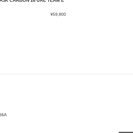
A3K CARBON 26 UAE TEAM E
¥59,800
Q&A