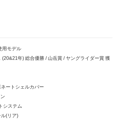
es 使用モデル
20&21年) 総合優勝 / 山岳賞 / ヤングライダー賞 獲
ボネートシェルカバー
ョン
フィットシステム
ル(リア)