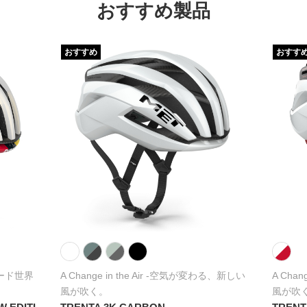
おすすめ製品
おすすめ
おすす
ード世界
A Change in the Air -空気が変わる、新しい
A Cha
風が吹く。
風が吹