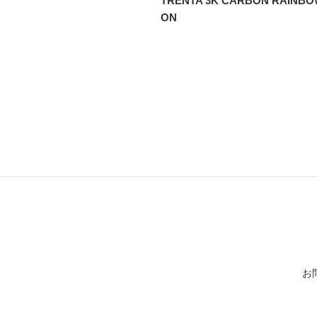
TRENTA 3K CARBON RAINBOW
ON
お