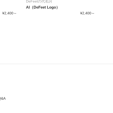
DeFeetの代名詞
AI（DeFeet Logo）
¥2,400～
¥2,400～
Q&A