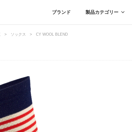
ブランド
製品カテゴリー
覧
転車
ュース
ソックス
自転車パーツ
プレスリリース
CY WOOL BLEND
アクセサリー
ブログ
ムー
アパ