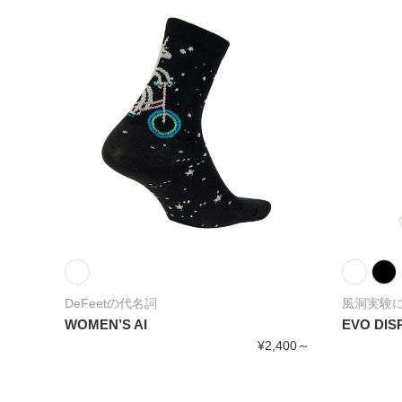
DeFeetの代名詞
風洞実験
WOMEN’S AI
EVO DI
,400～
¥2,400～