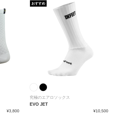
おすすめ
おす
究極のエアロソックス
DeF
EVO JET
AI（
¥3,800
¥10,500