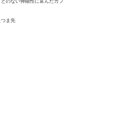
ことのない伸縮性に富んだカフ
たつま先