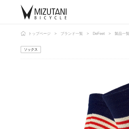
トップページ
ブランド一覧
DeFeet
製品一
自
ニ
ソックス