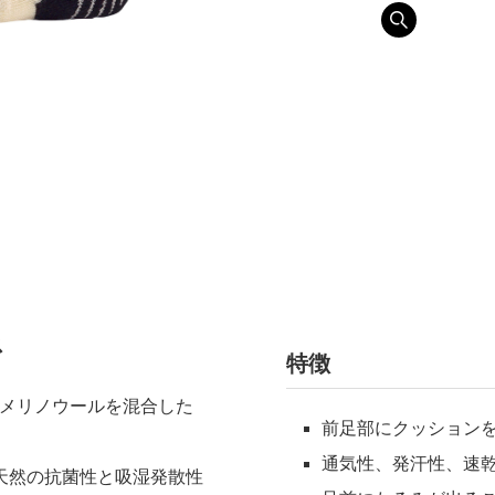
ス
特徴
、メリノウールを混合した
前足部にクッション
通気性、発汗性、速
天然の抗菌性と吸湿発散性