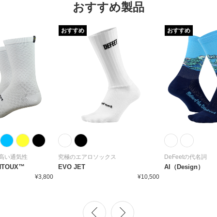
おすすめ製品
おすすめ
おすすめ
高い通気性
究極のエアロソックス
DeFeetの代名詞
NTOUX™
EVO JET
AI（Design）
¥3,800
¥10,500