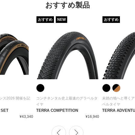
おすすめ製品
おすすめ
NEW
おすすめ
ス2026 開催を記
コンチネンタル史上最速のグラベルタ
未踏の地へと導くア
イヤ
ベルタイヤ
 SET
TERRA COMPETITION
TERRA ADVENT
¥43,340
¥16,940