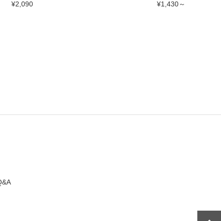
GOL
¥2,090
¥1,430～
Q&A