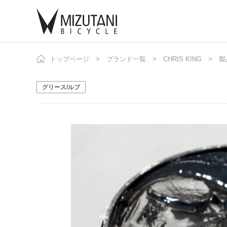
トップページ
ブランド一覧
CHRIS KING
自
ニ
製
グリース/ルブ