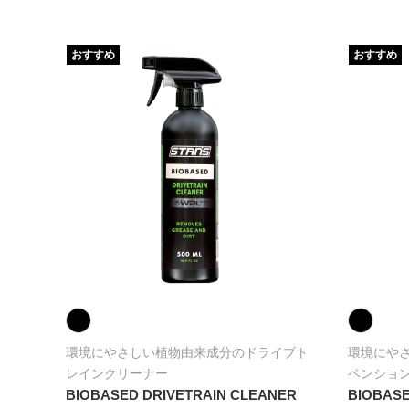
おすすめ
おすすめ
ル
環境にやさしい植物由来成分のドライブト
環境にや
レインクリーナー
ペンショ
BIOBASED DRIVETRAIN CLEANER
BIOBASE
2,640