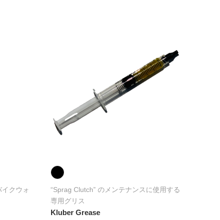
NEW
バイクウォ
“Sprag Clutch” のメンテナンスに使用する
ハブ
専用グリス
た、C
Kluber Grease
のバラ