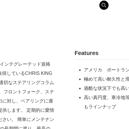
Features
持つインテグレーテッド規格
アメリカ ポートラ
しているCHRIS KING
極めて高い耐久性と
ムは、適切なステアリングコラム
過酷な状況下でも高い性
 フロントフォーク、ステ
高い真円度、寒冷地
力に対し、ベアリングに適
もラインナップ
供します。 定期的に愛情
さい。 簡単にメンテナン
い程の長期間に渡り、最高の