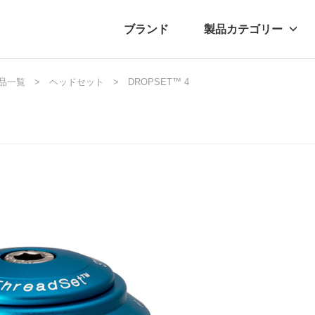
ブランド
製品カテゴリー
転車
ュース
品一覧
ヘッドセット
自転車パーツ
プレスリリース
DROPSET™ 4
アクセサリー
ブログ
ムー
アパ