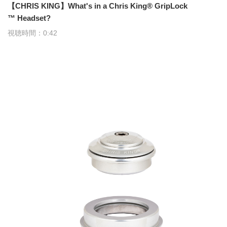
【CHRIS KING】What's in a Chris King® GripLock
™ Headset?
視聴時間：0:42