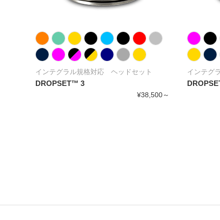
ト
インテグラル規格対応 ヘッドセット
インテグ
DROPSET™ 3
DROPSE
,500～
¥38,500～