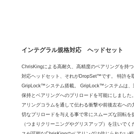
インテグラル規格対応 ヘッドセット
ChrisKingによる高耐久、高精度のベアリングを
対応ヘッドセット、それがDropSet™です。 特許を取得
GripLock™システム搭載。 GripLock™システ
保持とベアリングへのプリロードを可能にしました。
アリングコラムを通して伝わる衝撃や前後左右への
切なプリロードを与える事で常にスムーズな回転を提
（つまりクリーニングやグリスアップ）を注いでくだ
スが可能なChrisKingのベアリングは信じられな