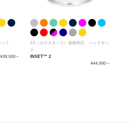
セット
ZS（ゼロスタック）規格対応 ヘッドセッ
ZS
ト
ト
INSET™ 2
INSE
¥38,500～
¥44,000～