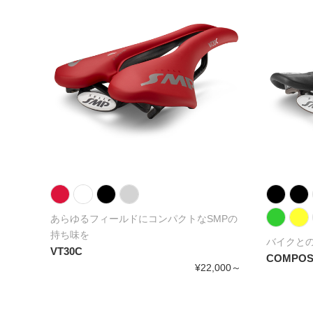
MPの
あらゆるフィールドにコンパクトなSMPの
持ち味を
バイクと
VT30C
COMPOS
,000～
¥22,000～