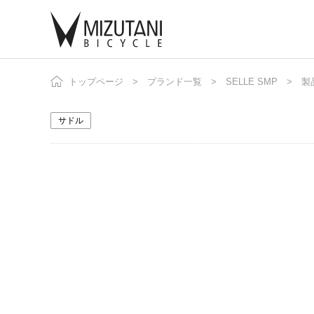
トップページ
ブランド一覧
SELLE SMP
自
ニ
製
サドル