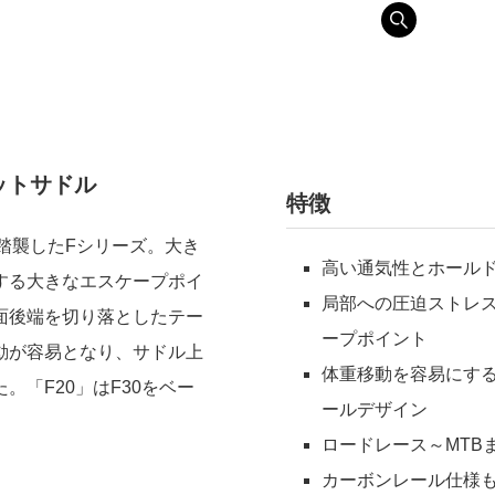
ットサドル
特徴
踏襲したFシリーズ。大き
高い通気性とホール
する大きなエスケープポイ
局部への圧迫ストレ
面後端を切り落としたテー
ープポイント
動が容易となり、サドル上
体重移動を容易にす
「F20」はF30をベー
ールデザイン
ロードレース～MTB
カーボンレール仕様