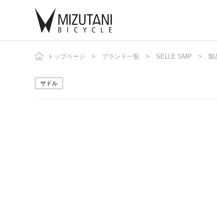
トップページ
ブランド一覧
SELLE SMP
自
ニ
製
サドル