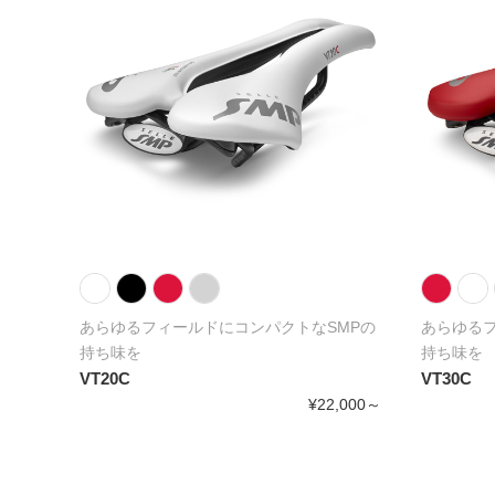
,000～
あらゆるフィールドにコンパクトなSMPの
あらゆるフ
持ち味を
持ち味を
VT20C
VT30C
¥22,000～