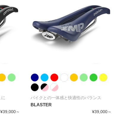
快適
EVO
こに
バイクとの一体感と快適性のバランス
BLASTER
¥39,000～
¥39,000～