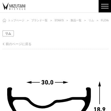
トップページ
ブランド一覧
STAN’S
製品一覧
リム
FLOW 
リム
前のページに戻る