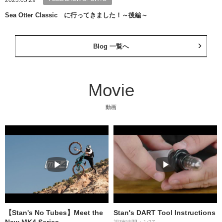
2023.05.29
Sea Otter Classic に行ってきました！～後編～
Blog 一覧へ
Movie
動画
【Stan's No Tubes】Meet the
Stan's DART Tool Instructions