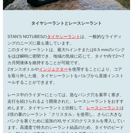
タイヤシーラントとレースシーラント
STAN’S NOTUBESの
タイヤシーラント
は、一般的なライディ
ングのニーズに最も適しています。
このタイヤシーラントは、最大¼インチまたは6.5 mmのパンク
をほぼ瞬時に密閉でき、地域の気候に応じて、タイヤ内で2〜7
カ月間液体を維持することが可能です。
2オンスボトルや
インジェクター
を使用することにより、コア
を取り外した後、タイヤシーラントをバルブから直接インスト
ールすることができます。
レース中のライダーにとっては、急なパンク穴を素早く塞ぎ、
走行を続けられるよう開発された、レースシーラントをおすす
めします。タイヤシーラントと比較して、
レースシーラント
は
2倍の量のシーラント「クリスタル」を使用し、さらに大きな
パンクを塞ぐために追加のXLサイズのクリスタルを導入してい
ます。高濃度で特大のシーラント結晶のため、タイヤのビード