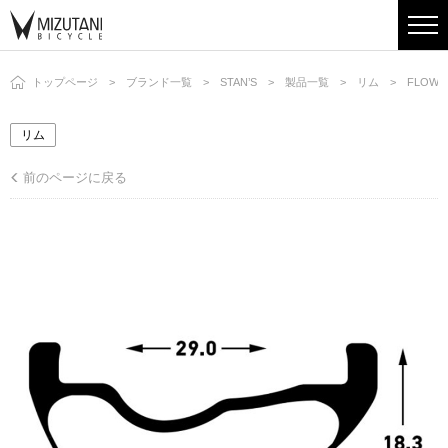
トップページ
ブランド一覧
STAN’S
製品一覧
リム
FLOW 
リム
前のページに戻る