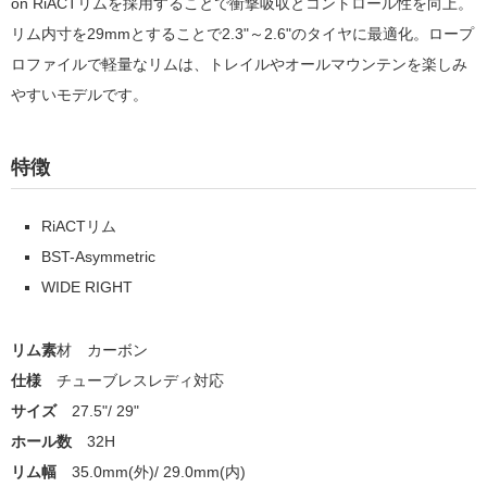
on RiACTリムを採用することで衝撃吸収とコントロール性を向上。
リム内寸を29mmとすることで2.3"～2.6"のタイヤに最適化。ロープ
ロファイルで軽量なリムは、トレイルやオールマウンテンを楽しみ
やすいモデルです。
特徴
RiACTリム
BST-Asymmetric
WIDE RIGHT
リム素
材 カーボン
仕様
チューブレスレディ対応
サイズ
27.5"/ 29"
ホール数
32H
リム幅
3
5.0mm(外)/ 29.0mm(内)