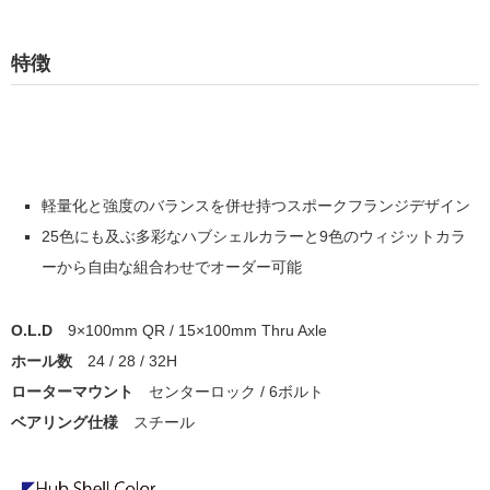
特徴
軽量化と強度のバランスを併せ持つスポークフランジデザイン
25色にも及ぶ多彩なハブシェルカラーと9色のウィジットカラ
ーから自由な組合わせでオーダー可能
O.L.D
9×100mm QR / 15
×100mm
Thru Axle
ホール数
24 / 28 / 32H
ローターマウント
センターロック / 6ボルト
ベアリング仕様
スチール