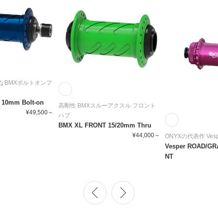
なBMXボルトオンフ
10mm Bolt-on
高剛性 BMXスルーアクスル フロント
¥49,500～
ハブ
BMX XL FRONT 15/20mm Thru
¥44,000～
ONYXの代表作 Ves
Vesper ROAD/GR
NT