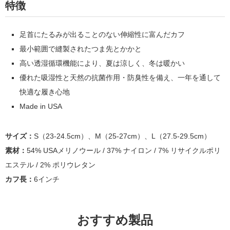
特徴
足首にたるみが出ることのない伸縮性に富んだカフ
最小範囲で縫製されたつま先とかかと
高い透湿循環機能により、夏は涼しく、冬は暖かい
優れた吸湿性と天然の抗菌作用・防臭性を備え、一年を通して
快適な履き心地
Made in USA
サイズ：
S（23-24.5cm）、M（25-27cm）、
L（27.5-29.5cm）
素材：
54% USAメリノウール / 37
% ナイロン /
7
% リサイクルポリ
エステル / 2% ポリウレタン
カフ長：
6インチ
おすすめ製品