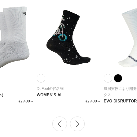
DeFeetの代名詞
風洞実験により開発
go）
WOMEN’S AI
クス
EVO DISRUPTO
¥2,400～
¥2,400～