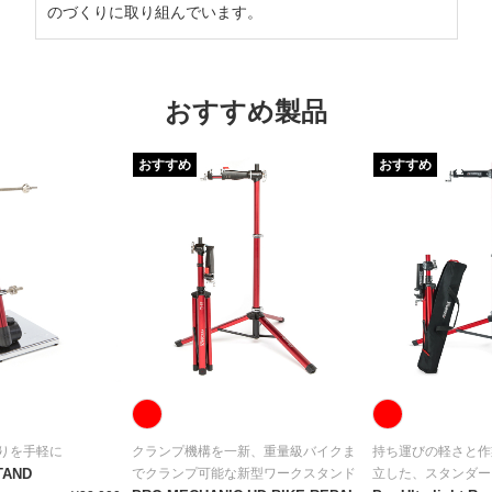
のづくりに取り組んでいます。
おすすめ製品
おすすめ
おすすめ
りを手軽に
クランプ機構を一新、重量級バイクま
持ち運びの軽さと作
TAND
でクランプ可能な新型ワークスタンド
立した、スタンダー