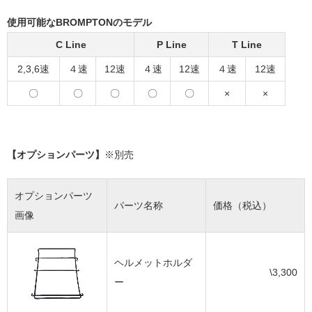
使用可能なBROMPTONのモデル
C Line
P Line
T Line
2,3,6速
４速
12速
４速
12速
４速
12速
〇
〇
〇
〇
〇
×
×
【オプションパーツ】
※別売
オプションパーツ
パーツ名称
価格（税込）
画像
ヘルメットホルダ
\3,300
ー