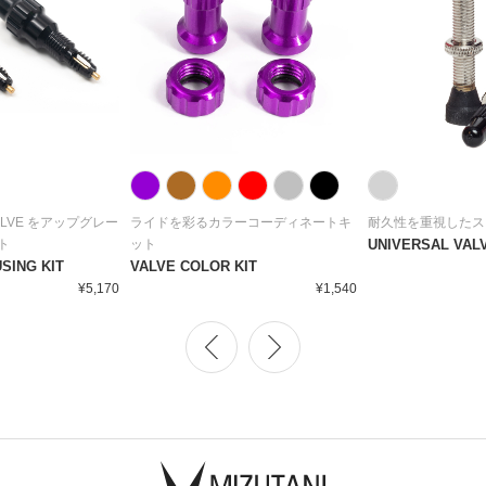
VALVE をアップグレー
ライドを彩るカラーコーディネートキ
耐久性を重視したス
ト
ット
UNIVERSAL VAL
SING KIT
VALVE COLOR KIT
¥5,170
¥1,540