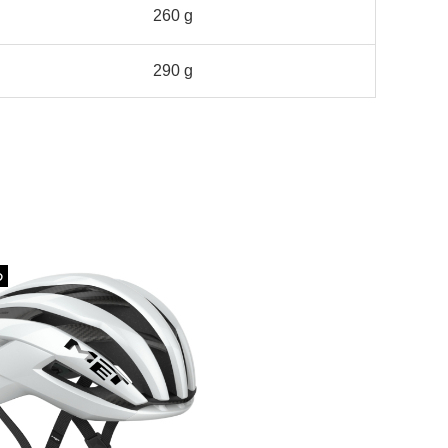
260 g
290 g
め