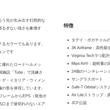
ろう光が生み出す幻想的な
特徴
揺るぎない強さを象徴す
タデイ・ポガチャル
するカラーでもあります。
3K Airframe：
ョンです
Virginia Tec
Mips Air®：超軽
に優れたロードヘルメッ
24個のベンチレーシ
施設「Tube」で洗練さ
サングラスポート
・デ・イタリア・ウィメン
Safe-T Orbita
極の形を体現しています。
Air Liteストラ
フレームからEPS（発泡ポ
JCF公認
気口まで途切れのないエア