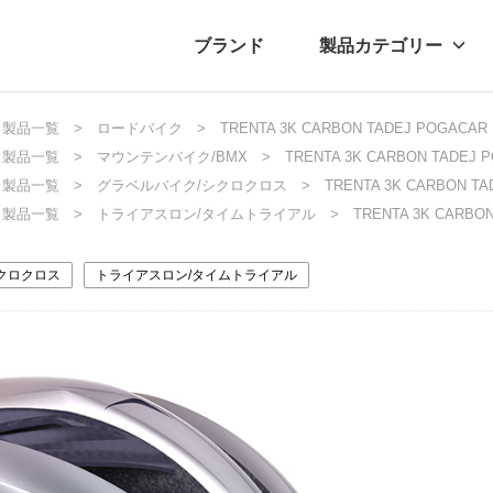
ブランド
製品カテゴリー
転車
ュース
製品一覧
自転車パーツ
ロードバイク
プレスリリース
TRENTA 3K CARBON TADEJ POGACAR L
アクセサリー
ブログ
ムー
アパ
製品一覧
マウンテンバイク/BMX
TRENTA 3K CARBON TADEJ P
製品一覧
グラベルバイク/シクロクロス
TRENTA 3K CARBON TAD
製品一覧
トライアスロン/タイムトライアル
TRENTA 3K CARBON
クロクロス
トライアスロン/タイムトライアル