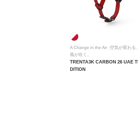
A Change in the Air -空気が変
風が吹く。
TRENTA3K CARBON 26 UAE T
DITION