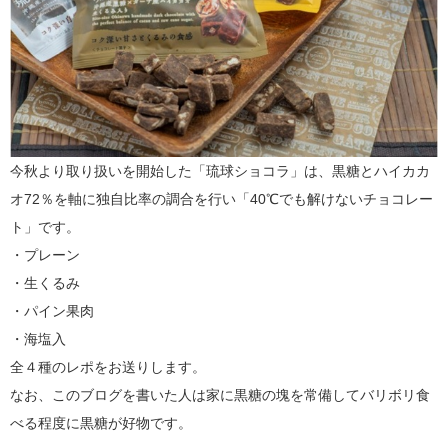
今秋より取り扱いを開始した「琉球ショコラ」は、黒糖とハイカカ
オ72％を軸に独自比率の調合を行い「40℃でも解けないチョコレー
ト」です。
・プレーン
・生くるみ
・パイン果肉
・海塩入
全４種のレポをお送りします。
なお、このブログを書いた人は家に黒糖の塊を常備してバリボリ食
べる程度に黒糖が好物です。