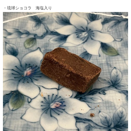
・琉球ショコラ 海塩入り